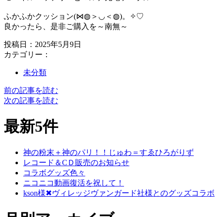
ふかふかクッション(⋈◍＞◡＜◍)。✧♡
良かったら、是非ご購入を～南無～
投稿日：2025年5月9日
カテゴリー：
未分類
前の記事を読む
次の記事を読む
最新5件
神の粉末＋神のパリ！！じゅわ＝すゑひろがりず
レコード＆CＤ販売のお知らせ
コラボグッズ色々
ニコニコ動画復活を祝して！
kson様✖ヴィレッジヴァンガード社様とのグッズコラボ