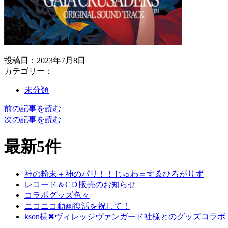
投稿日：2023年7月8日
カテゴリー：
未分類
前の記事を読む
次の記事を読む
最新5件
神の粉末＋神のパリ！！じゅわ＝すゑひろがりず
レコード＆CＤ販売のお知らせ
コラボグッズ色々
ニコニコ動画復活を祝して！
kson様✖ヴィレッジヴァンガード社様とのグッズコラボ